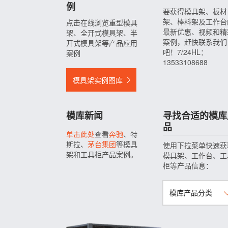
例
要获得模具架、板材
架、棒料架及工作台
点击在线浏览重型模具
最新优惠、视频和精
架、全开式模具架、半
案例，赶快联系我们
开式模具架等产品应用
吧！7/24HL：
案例
13533108688
模具架实例图库
模库新闻
寻找合适的模库
品
单击此处
查看
奔驰
、特
斯拉、
茅台集团
等模具
使用下拉菜单快速获
架和工具柜产品案例。
模具架、工作台、工
柜等产品信息：
模库产品分类